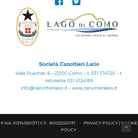
Società Canottieri Lario
Viale Puecher, 6 – 22100 Como – t. 031 574720 – t.
ristorante 031 6124189
info@canottierilario.it – www.canottierilario.it
P.IVA: 01374360137 | C.F.: 80022020137
PRIVACY POLICY
|
COOKIE
POLICY