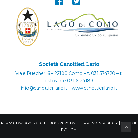
Società Canottieri Lario
Viale Puecher, 6 – 22100 Como – t. 031 574720 – t.
ristorante 031 6124189
info@canottierilario.it – www.canottierilario.it
P.IVA: 01374360137 | C.F.: 80022020137
PRIVACY POLICY
|
COOKIE
POLICY