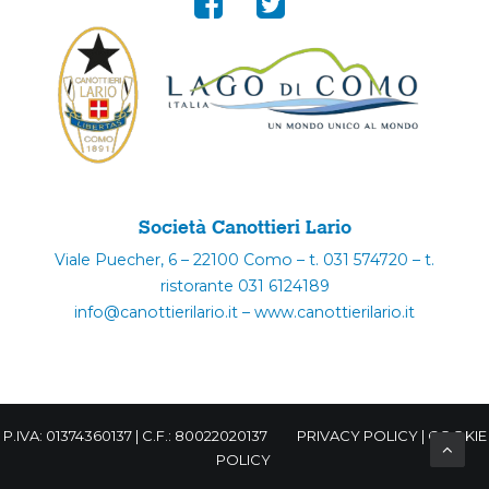
Società Canottieri Lario
Viale Puecher, 6 – 22100 Como – t. 031 574720 – t.
ristorante 031 6124189
info@canottierilario.it – www.canottierilario.it
P.IVA: 01374360137 | C.F.: 80022020137
PRIVACY POLICY
|
COOKIE
POLICY