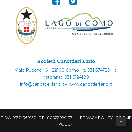
Società Canottieri Lario
Viale Puecher, 6 – 22100 Como – t. 031 574720 – t.
ristorante 031 6124189
info@canottierilario.it – www.canottierilario.it
P.IVA: 01374360137 | C.F.: 80022020137
PRIVACY POLICY
|
COOKIE
POLICY