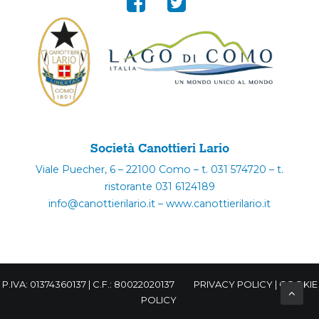
Società Canottieri Lario
Viale Puecher, 6 – 22100 Como – t. 031 574720 – t.
ristorante 031 6124189
info@canottierilario.it – www.canottierilario.it
P.IVA: 01374360137 | C.F.: 80022020137
PRIVACY POLICY
|
COOKIE
POLICY