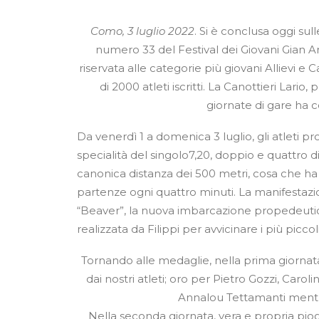
Como, 3 luglio 2022
. Si è conclusa oggi sul
numero 33 del Festival dei Giovani Gian An
riservata alle categorie più giovani Allievi e
di 2000 atleti iscritti. La Canottieri Lario
giornate di gare ha 
Da venerdì 1 a domenica 3 luglio, gli atleti pro
specialità del singolo7,20, doppio e quattro di
canonica distanza dei 500 metri, cosa che 
partenze ogni quattro minuti. La manifestazi
“Beaver”, la nuova imbarcazione propedeutic
realizzata da Filippi per avvicinare i più piccoli
Tornando alle medaglie, nella prima giornat
dai nostri atleti; oro per Pietro Gozzi, Caro
Annalou Tettamanti mentr
Nella seconda giornata, vera e propria piog