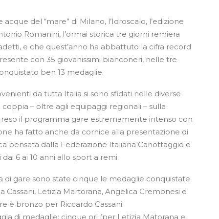
le acque del “mare” di Milano, l’Idroscalo, l’edizione
tonio Romanini, l’ormai storica tre giorni remiera
 Cadetti, e che quest’anno ha abbattuto la cifra record
, presente con 35 giovanissimi bianconeri, nelle tre
conquistato ben 13 medaglie.
venienti da tutta Italia si sono sfidati nelle diverse
 coppia – oltre agli equipaggi regionali – sulla
ha reso il programma gare estremamente intenso con
one ha fatto anche da cornice alla presentazione di
a pensata dalla Federazione Italiana Canottaggio e
 dai 6 ai 10 anni allo sport a remi.
a di gare sono state cinque le medaglie conquistate
lina Cassani, Letizia Martorana, Angelica Cremonesi e
e è bronzo per Riccardo Cassani.
gia di medaglie: cinque ori (per Letizia Matorana e