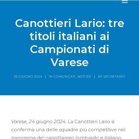
HOME
Canottieri Lario: tre
SOCIETÀ
titoli italiani ai
CANOTTIERI
Campionati di
AGONISTICA
Varese
STORIA
TROFEO VILLA D’ESTE
25 GIUGNO 2024
|
IN
COMUNICATI
,
NOTIZIE
|
BY
SEGRETARIO
NEWS
IL RISTORANTE
CONTATTI
Varese, 24 giugno 2024
. La Canottieri Lario si
conferma una delle squadre più competitive nel
panorama del canottaggio lombardo e italiano,