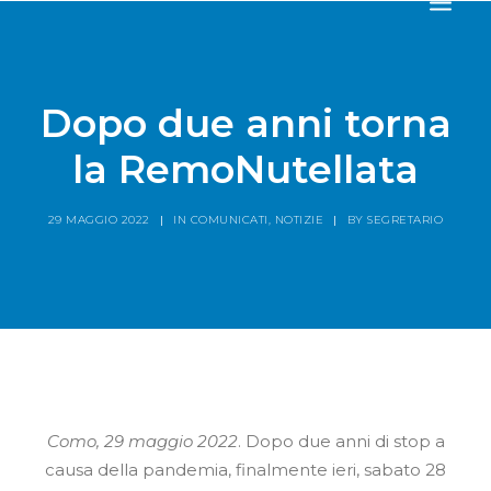
HOME
SOCIETÀ
Dopo due anni torna
CANOTTIERI
la RemoNutellata
AGONISTICA
STORIA
29 MAGGIO 2022
|
IN
COMUNICATI
,
NOTIZIE
|
BY
SEGRETARIO
TROFEO VILLA D’ESTE
NEWS
IL RISTORANTE
CONTATTI
Como, 29 maggio 2022
. Dopo due anni di stop a
causa della pandemia, finalmente ieri, sabato 28