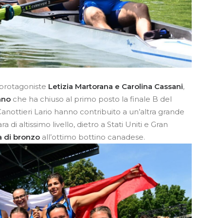
a protagoniste
Letizia Martorana e Carolina Cassani
,
sano
che ha chiuso al primo posto la finale B del
Canottieri Lario hanno contribuito a un’altra grande
 di altissimo livello, dietro a Stati Uniti e Gran
 di bronzo
all’ottimo bottino canadese.