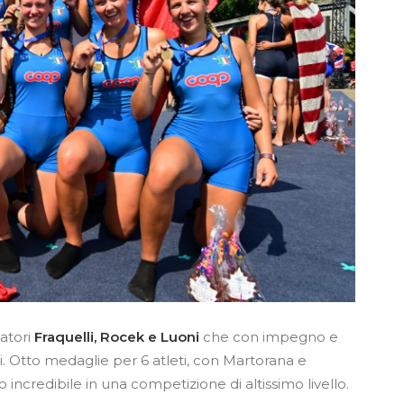
atori
Fraquelli, Rocek e Luoni
che con impegno e
i. Otto medaglie per 6 atleti, con Martorana e
o incredibile in una competizione di altissimo livello.