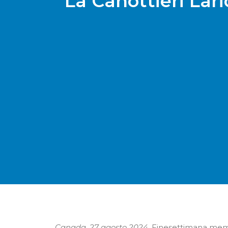
La Canottieri Lari
Canada, 27 agosto 2024.
Finesettimana memor