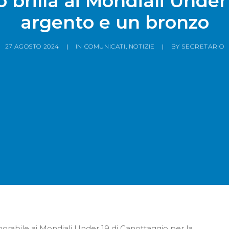
o brilla ai Mondiali Under
argento e un bronzo
27 AGOSTO 2024
|
IN
COMUNICATI
,
NOTIZIE
|
BY
SEGRETARIO
abile ai Mondiali Under 19 di Canottaggio per la