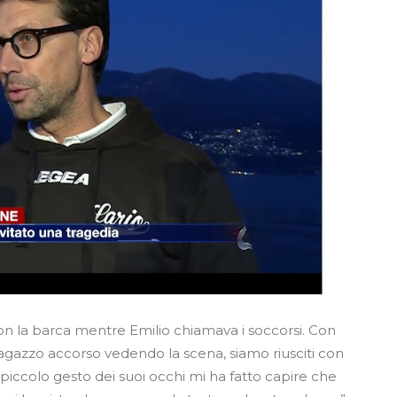
on la barca mentre Emilio chiamava i soccorsi. Con
ragazzo accorso vedendo la scena, siamo riusciti con
 piccolo gesto dei suoi occhi mi ha fatto capire che