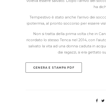
voleva essere salvato. Dopo l’arrivo dei soc
ha dic
Tempestivo è stato anche l’arrivo dei socco
ipotermia, al pronto soccorso per essere visi
Non si tratta della prima volta che in Ca
ricordato lo stesso Tenca nel 2014, con l’aiuto
salvato la vita ad una donna caduta in acq
dai ragazzi, si era gettato s
GENERA E STAMPA PDF