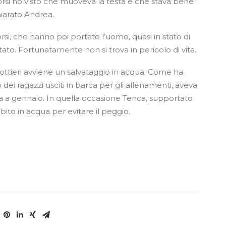
corsi ho visto che muoveva la testa e che stava bene”
hiarato Andrea.
rsi, che hanno poi portato l’uomo, quasi in stato di
tato. Fortunatamente non si trova in pericolo di vita.
nottieri avviene un salvataggio in acqua. Come ha
 dei ragazzi usciti in barca per gli allenamenti, aveva
ua a gennaio. In quella occasione Tenca, supportato
ubito in acqua per evitare il peggio.