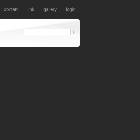
contatti
link
gallery
login