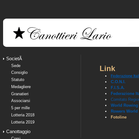
SocietÃ
Sede
Link
Consiglio
Federazione Ita
Statuto
C.O.N.I.
Medagliere
F.I.S.A.
Federazione It
Granatieri
Comitato Regio
Associarsi
World Rowing
5 per mille
Rowers World
Lotteria 2018
Fotoline
Lotteria 2019
Canottaggio
Corsi