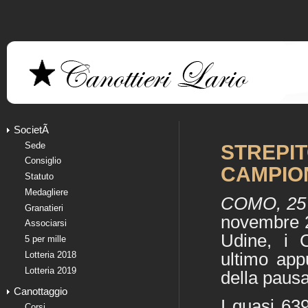
SocietÃ
Sede
STREPIT
Consiglio
CAMPION
Statuto
Medagliere
COMO, 25
Granatieri
novembre 2
Associarsi
Udine, i
5 per mille
Lotteria 2018
ultimo app
Lotteria 2019
della pausa
Canottaggio
I quasi 639
Corsi