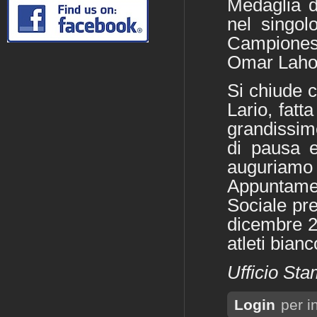
Medaglia d
nel singol
Campiones
Omar Lahou
Si chiude c
Lario, fatt
grandissim
di pausa e
auguriamo
Appuntame
Sociale pre
dicembre 20
atleti bianc
Ufficio Sta
Login
per i