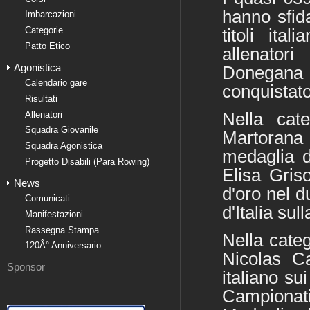
hanno sfida
Imbarcazioni
Categorie
titoli ita
Patto Etico
allenato
Agonistica
Donegana
Calendario gare
conquistato
Risultati
Allenatori
Nella cat
Squadra Giovanile
Martorana 
Squadra Agonistica
medaglia d
Progetto Disabili (Para Rowing)
Elisa Gris
News
d'oro nel 
Comunicati
d'Italia sul
Manifestazioni
Rassegna Stampa
Nella categ
120Â° Anniversario
Nicolas Ca
Sponsor
italiano su
Campionat